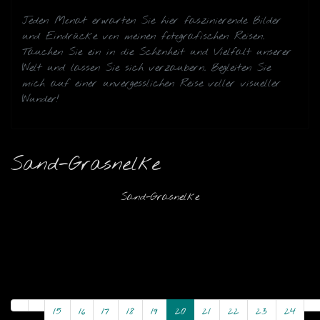
Jeden Monat erwarten Sie hier faszinierende Bilder
und Eindrücke von meinen fotografischen Reisen.
Tauchen Sie ein in die Schönheit und Vielfalt unserer
Welt und lassen Sie sich verzaubern. Begleiten Sie
mich auf einer unvergesslichen Reise voller visueller
Wunder!
Sand-Grasnelke
Sand-Grasnelke
15
16
17
18
19
20
21
22
23
24